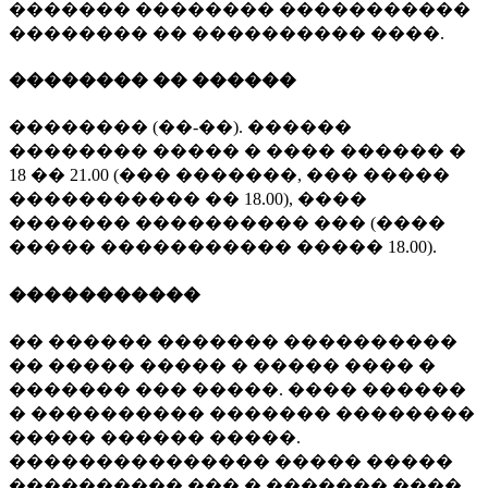
������� �������� �����������
�������� �� ���������� ����.
�������� �� ������
�������� (��-��). ������
�������� ����� � ���� ������ �
18 �� 21.00 (��� �������, ��� �����
����������� �� 18.00), ����
������� ���������� ��� (����
����� ����������� ����� 18.00).
�����������
�� ������ ������� ����������
�� ����� ����� � ����� ���� �
������� ��� �����. ���� ������
� ���������� ������� ��������
����� ������ �����.
��������������� ����� �����
���������� ��� � ������� ����