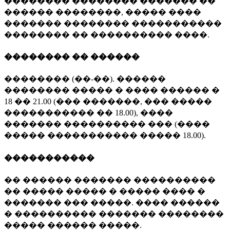
�������� �������� ������� ��
������ ��������, ����� ����
������� �������� �����������
�������� �� ���������� ����.
�������� �� ������
�������� (��-��). ������
�������� ����� � ���� ������ �
18 �� 21.00 (��� �������, ��� �����
����������� �� 18.00), ����
������� ���������� ��� (����
����� ����������� ����� 18.00).
�����������
�� ������ ������� ����������
�� ����� ����� � ����� ���� �
������� ��� �����. ���� ������
� ���������� ������� ��������
����� ������ �����.