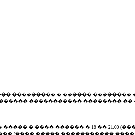
�� ��������� � ������ �������� 
������� ����������� �������� �� 
����� � ���� ������ � 18 �� 21.00 
��� (���� ����� ����������� ����� 1