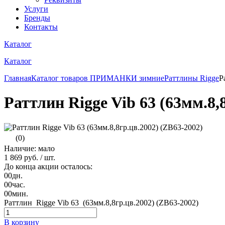
Услуги
Бренды
Контакты
Каталог
Каталог
Главная
Каталог товаров
ПРИМАНКИ зимние
Раттлины Rigge
Р
Раттлин Rigge Vib 63 (63мм.8,
(0)
Наличие: мало
1 869 руб.
/ шт.
До конца акции осталось:
00
дн.
00
час.
00
мин.
Раттлин Rigge Vib 63 (63мм.8,8гр.цв.2002) (ZB63-2002)
В корзину