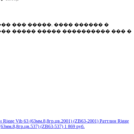
�� ��� �����. ���� ������ �
�� ����� ����� ���������� ��� �
Раттлин Rigge
(63мм.8,8гр.цв.537) (ZB63-537)
1 869 руб.