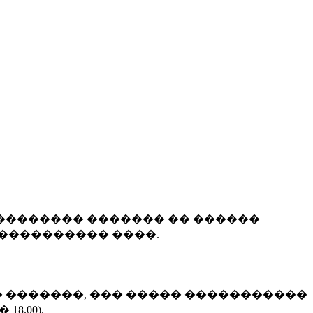
�������� ������� �� ������
���������� ����.
(��� �������, ��� ����� �����������
8.00).