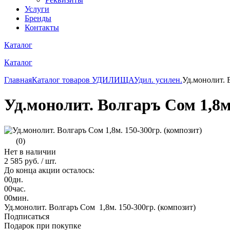
Услуги
Бренды
Контакты
Каталог
Каталог
Главная
Каталог товаров
УДИЛИЩА
Удил. усилен.
Уд.монолит. 
Уд.монолит. Волгаръ Cом 1,8м.
(0)
Нет в наличии
2 585 руб.
/ шт.
До конца акции осталось:
00
дн.
00
час.
00
мин.
Уд.монолит. Волгаръ Cом 1,8м. 150-300гр. (композит)
Подписаться
Подарок при покупке