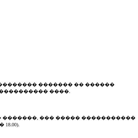
�������� ������� �� ������
���������� ����.
(��� �������, ��� ����� �����������
8.00).