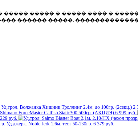
 ����� ����� � ����� ���� � �����
��� ������ �����. �������������
Уд.трол. Волжанка Хищник Троллинг 2,4м. до 100гр. (2секц.)
2 
 Shimano ForceMaster Catfish Static300 500гр. (АКЦИЯ)
6 999 руб.
 229 руб.
Уд.джерк. Noble Jerk 1,6м. тест 50-130гр.
6 379 руб.