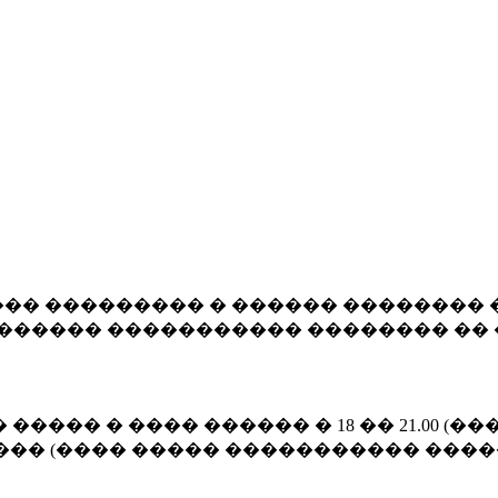
�� ��������� � ������ �������� 
������� ����������� �������� �� 
����� � ���� ������ � 18 �� 21.00 
��� (���� ����� ����������� ����� 1