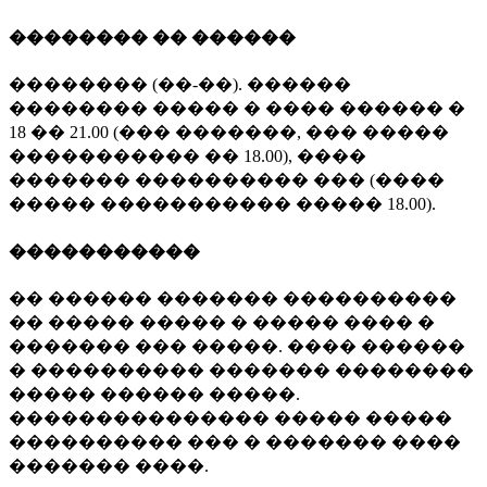
�������� �� ������
�������� (��-��). ������
�������� ����� � ���� ������ �
18 �� 21.00 (��� �������, ��� �����
����������� �� 18.00), ����
������� ���������� ��� (����
����� ����������� ����� 18.00).
�����������
�� ������ ������� ����������
�� ����� ����� � ����� ���� �
������� ��� �����. ���� ������
� ���������� ������� ��������
����� ������ �����.
��������������� ����� �����
���������� ��� � ������� ����
������� ����.