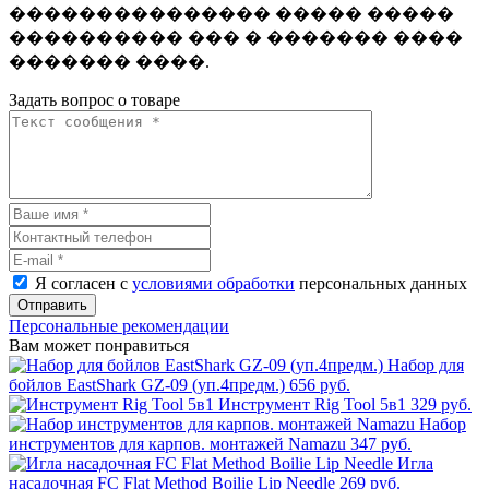
��������������� ����� �����
���������� ��� � ������� ����
������� ����.
Задать вопрос о товаре
Я согласен с
условиями обработки
персональных данных
Отправить
Персональные рекомендации
Вам может понравиться
Набор для
бойлов EastShark GZ-09 (уп.4предм.)
656 руб.
Инструмент Rig Tool 5в1
329 руб.
Набор
инструментов для карпов. монтажей Namazu
347 руб.
Игла
насадочная FC Flat Method Boilie Lip Needle
269 руб.