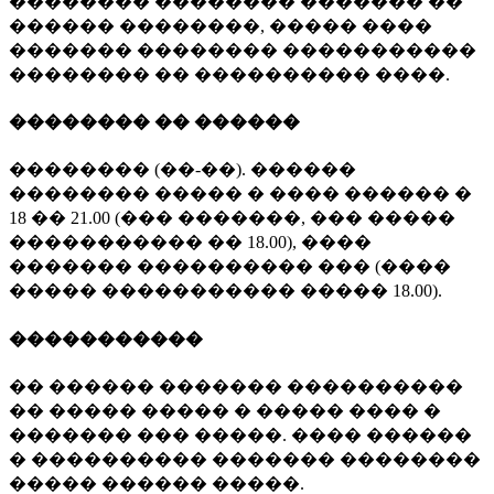
�������� �������� ������� ��
������ ��������, ����� ����
������� �������� �����������
�������� �� ���������� ����.
�������� �� ������
�������� (��-��). ������
�������� ����� � ���� ������ �
18 �� 21.00 (��� �������, ��� �����
����������� �� 18.00), ����
������� ���������� ��� (����
����� ����������� ����� 18.00).
�����������
�� ������ ������� ����������
�� ����� ����� � ����� ���� �
������� ��� �����. ���� ������
� ���������� ������� ��������
����� ������ �����.