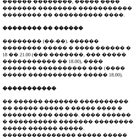
������ ��������, ����� ����
������� �������� �����������
�������� �� ���������� ����.
�������� �� ������
�������� (��-��). ������
�������� ����� � ���� ������ �
18 �� 21.00 (��� �������, ��� �����
����������� �� 18.00), ����
������� ���������� ��� (����
����� ����������� ����� 18.00).
�����������
�� ������ ������� ����������
�� ����� ����� � ����� ���� �
������� ��� �����. ���� ������
� ���������� ������� ��������
����� ������ �����.
��������������� ����� �����