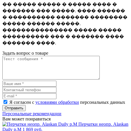
�� ����� ����� � ����� ���� �
������� ��� �����. ���� ������
� ���������� ������� ��������
����� ������ �����.
��������������� ����� �����
���������� ��� � ������� ����
������� ����.
Задать вопрос о товаре
Я согласен с
условиями обработки
персональных данных
Отправить
Персональные рекомендации
Вам может понравиться
Перчатки неопр. Alaskan
Daily р.M
1 869 руб.