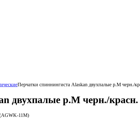
тические
Перчатки спиннингиста Alaskan двухпалые р.М черн./
an двухпалые р.М черн./крас