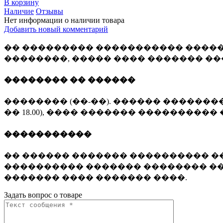
В корзину
Наличие
Отзывы
Нет информации о наличии товара
Добавить новый комментарий
�� ��������� ����������� �����
��������, ����� ���� ������� �
�������� �� ������
�������� (��-��). ������ �������� 
�� 18.00), ���� ������� ���������� 
�����������
�� ������ ������� ���������� ��
���������� ������� �������� ��
������� ���� ������� ����.
Задать вопрос о товаре