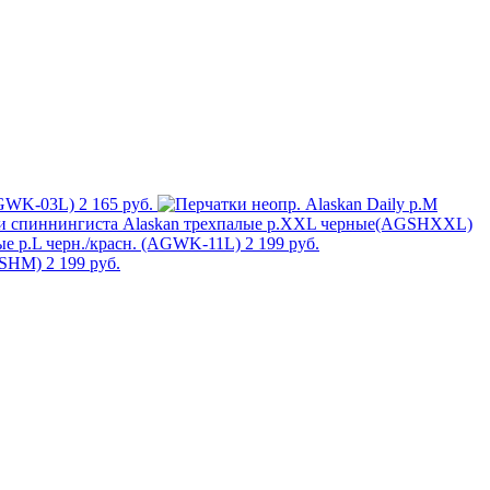
AGWK-03L)
2 165 руб.
и спиннингиста Alaskan трехпалые р.XXL черные(AGSHXXL)
ые р.L черн./красн. (AGWK-11L)
2 199 руб.
GSHM)
2 199 руб.