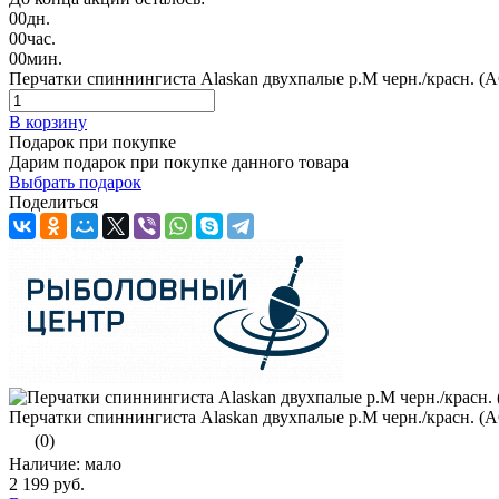
00
дн.
00
час.
00
мин.
Перчатки спиннингиста Alaskan двухпалые р.М черн./красн. 
В корзину
Подарок при покупке
Дарим подарок при покупке данного товара
Выбрать подарок
Поделиться
Перчатки спиннингиста Alaskan двухпалые р.М черн./красн. 
(0)
Наличие: мало
2 199 руб.