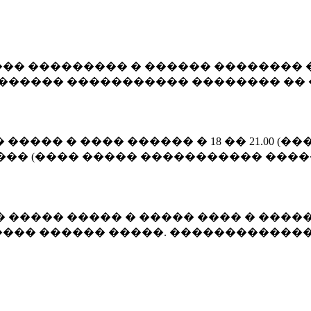
�� ��������� � ������ �������� 
������� ����������� �������� �� 
����� � ���� ������ � 18 �� 21.00 
��� (���� ����� ����������� ����� 1
 ����� ����� � ����� ���� � �����
��� ������ �����. �������������