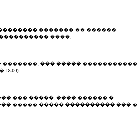
�������� ������� �� ������
���������� ����.
(��� �������, ��� ����� �����������
8.00).
�� ��� �����. ���� ������ �
�� ����� ����� ���������� ��� �