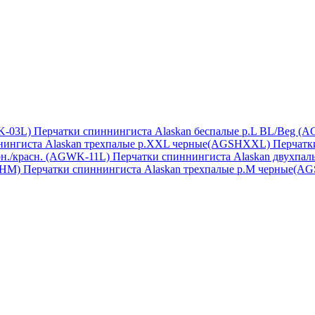
Перчатки спиннингиста Alaskan беспалые р.L BL/Beg (
Перчатк
Перчатки спиннингиста Alaskan двухпал
Перчатки спиннингиста Alaskan трехпалые р.М черные(A