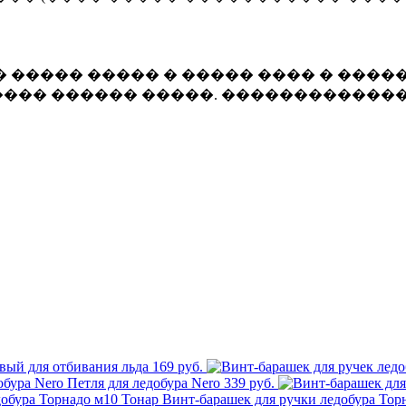
 ����� ����� � ����� ���� � �����
��� ������ �����. �������������
вый для отбивания льда
169 руб.
Петля для ледобура Nero
339 руб.
Винт-барашек для ручки ледобура Тор