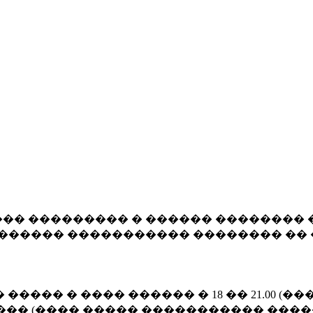
�� ��������� � ������ �������� 
������� ����������� �������� �� 
����� � ���� ������ � 18 �� 21.00 
��� (���� ����� ����������� ����� 1