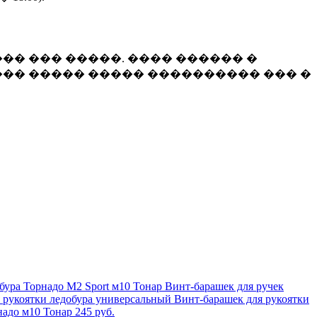
�� ��� �����. ���� ������ �
�� ����� ����� ���������� ��� �
Винт-барашек для ручек
Винт-барашек для рукоятки
надо м10 Тонар
245 руб.