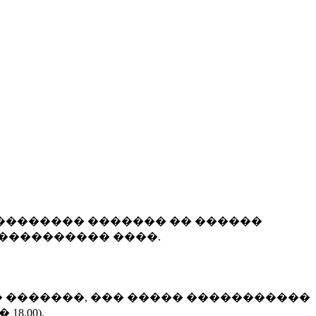
�������� ������� �� ������
���������� ����.
(��� �������, ��� ����� �����������
8.00).