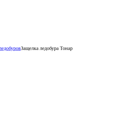
ледобуров
Защелка ледобура Тонар