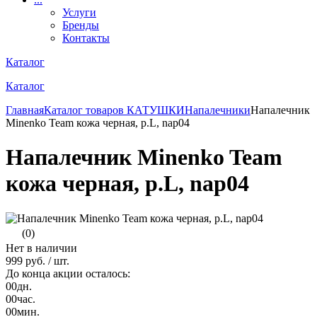
Услуги
Бренды
Контакты
Каталог
Каталог
Главная
Каталог товаров
КАТУШКИ
Напалечники
Напалечник
Minenko Team кожа черная, р.L, nap04
Напалечник Minenko Team
кожа черная, р.L, nap04
(0)
Нет в наличии
999 руб.
/ шт.
До конца акции осталось:
00
дн.
00
час.
00
мин.