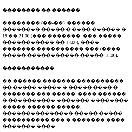
�������� �� ������
�������� (��-��). ������
�������� ����� � ���� ������ �
18 �� 21.00 (��� �������, ��� �����
����������� �� 18.00), ����
������� ���������� ��� (����
����� ����������� ����� 18.00).
�����������
�� ������ ������� ����������
�� ����� ����� � ����� ���� �
������� ��� �����. ���� ������
� ���������� ������� ��������
����� ������ �����.
��������������� ����� �����
���������� ��� � ������� ����
������� ����.