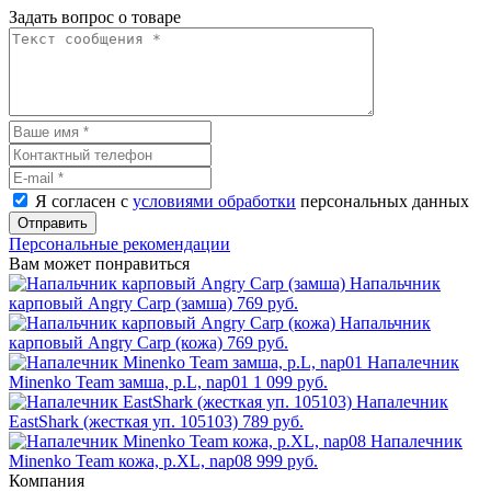
Задать вопрос о товаре
Я согласен с
условиями обработки
персональных данных
Отправить
Персональные рекомендации
Вам может понравиться
Напальчник
карповый Angry Carp (замша)
769 руб.
Напальчник
карповый Angry Carp (кожа)
769 руб.
Напалечник
Minenko Team замша, р.L, nap01
1 099 руб.
Напалечник
EastShark (жесткая уп. 105103)
789 руб.
Напалечник
Minenko Team кожа, р.XL, nap08
999 руб.
Компания