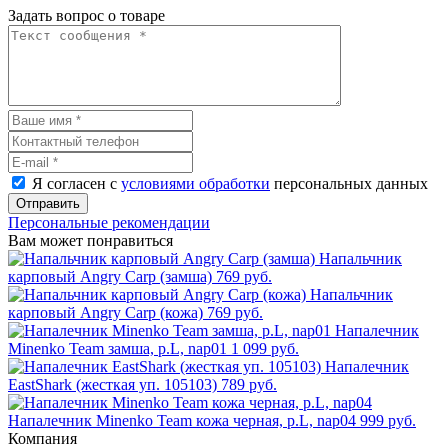
Задать вопрос о товаре
Я согласен с
условиями обработки
персональных данных
Отправить
Персональные рекомендации
Вам может понравиться
Напальчник
карповый Angry Carp (замша)
769 руб.
Напальчник
карповый Angry Carp (кожа)
769 руб.
Напалечник
Minenko Team замша, р.L, nap01
1 099 руб.
Напалечник
EastShark (жесткая уп. 105103)
789 руб.
Напалечник Minenko Team кожа черная, р.L, nap04
999 руб.
Компания