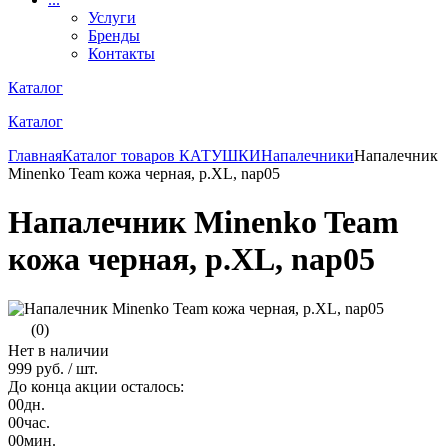
Услуги
Бренды
Контакты
Каталог
Каталог
Главная
Каталог товаров
КАТУШКИ
Напалечники
Напалечник
Minenko Team кожа черная, р.XL, nap05
Напалечник Minenko Team
кожа черная, р.XL, nap05
(0)
Нет в наличии
999 руб.
/ шт.
До конца акции осталось:
00
дн.
00
час.
00
мин.