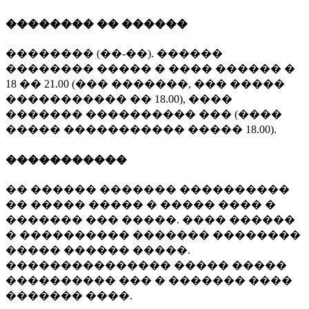
�������� �� ������
�������� (��-��). ������
�������� ����� � ���� ������ �
18 �� 21.00 (��� �������, ��� �����
����������� �� 18.00), ����
������� ���������� ��� (����
����� ����������� ����� 18.00).
�����������
�� ������ ������� ����������
�� ����� ����� � ����� ���� �
������� ��� �����. ���� ������
� ���������� ������� ��������
����� ������ �����.
��������������� ����� �����
���������� ��� � ������� ����
������� ����.