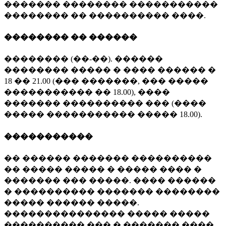
������� �������� �����������
�������� �� ���������� ����.
�������� �� ������
�������� (��-��). ������
�������� ����� � ���� ������ �
18 �� 21.00 (��� �������, ��� �����
����������� �� 18.00), ����
������� ���������� ��� (����
����� ����������� ����� 18.00).
�����������
�� ������ ������� ����������
�� ����� ����� � ����� ���� �
������� ��� �����. ���� ������
� ���������� ������� ��������
����� ������ �����.
��������������� ����� �����
���������� ��� � ������� ����