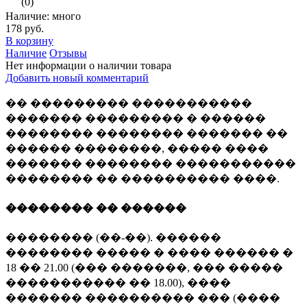
(0)
Наличие: много
178 руб.
В корзину
Наличие
Отзывы
Нет информации о наличии товара
Добавить новый комментарий
�� ��������� �����������
������� ��������� � ������
�������� �������� ������� ��
������ ��������, ����� ����
������� �������� �����������
�������� �� ���������� ����.
�������� �� ������
�������� (��-��). ������
�������� ����� � ���� ������ �
18 �� 21.00 (��� �������, ��� �����
����������� �� 18.00), ����
������� ���������� ��� (����