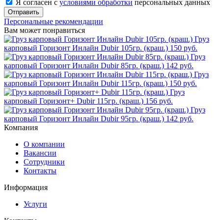
Я согласен с
условиями обработки
персональных данных
Отправить
Персональные рекомендации
Вам может понравиться
Груз
карповый Горизонт Инлайн Dubir 105гр. (краш.)
150 руб.
Груз
карповый Горизонт Инлайн Dubir 85гр. (краш.)
142 руб.
Груз
карповый Горизонт Инлайн Dubir 115гр. (краш.)
150 руб.
Груз
карповый Горизонт+ Dubir 115гр. (краш.)
156 руб.
Груз
карповый Горизонт Инлайн Dubir 95гр. (краш.)
142 руб.
Компания
О компании
Вакансии
Сотрудники
Контакты
Информация
Услуги