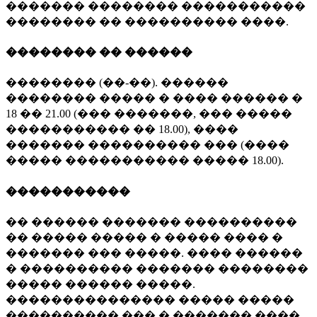
������� �������� �����������
�������� �� ���������� ����.
�������� �� ������
�������� (��-��). ������
�������� ����� � ���� ������ �
18 �� 21.00 (��� �������, ��� �����
����������� �� 18.00), ����
������� ���������� ��� (����
����� ����������� ����� 18.00).
�����������
�� ������ ������� ����������
�� ����� ����� � ����� ���� �
������� ��� �����. ���� ������
� ���������� ������� ��������
����� ������ �����.
��������������� ����� �����
���������� ��� � ������� ����